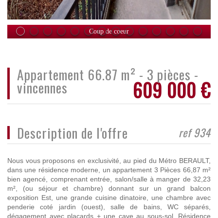
Coup de coeur
Bien vendu
appartement 66.87 m² - 3 pièces -
609 000
€
vincennes
description de l'offre
ref 934
Nous vous proposons en exclusivité, au pied du Métro BERAULT,
dans une résidence moderne, un appartement 3 Pièces 66,87 m²
bien agencé, comprenant entrée, salon/salle à manger de 32,23
m², (ou séjour et chambre) donnant sur un grand balcon
exposition Est, une grande cuisine dinatoire, une chambre avec
penderie coté jardin (ouest), salle de bains, WC séparés,
dégagement avec placards + une cave au sous-sol. Résidence